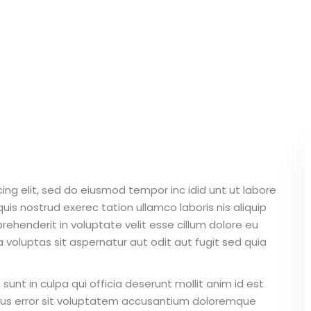
ing elit, sed do eiusmod tempor inc idid unt ut labore
is nostrud exerec tation ullamco laboris nis aliquip
ehenderit in voluptate velit esse cillum dolore eu
 voluptas sit aspernatur aut odit aut fugit sed quia
unt in culpa qui officia deserunt mollit anim id est
atus error sit voluptatem accusantium doloremque