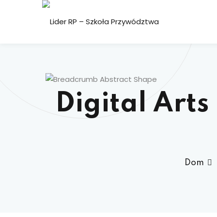
Przejdź
do
treści
Digital Art
Dom