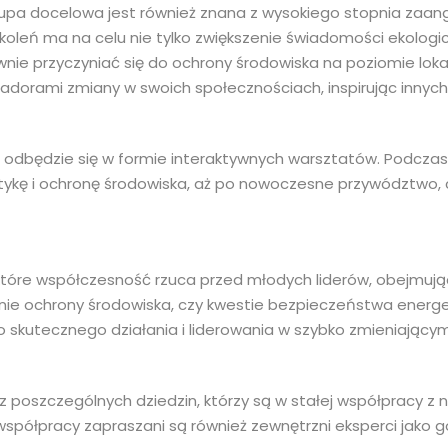
grupa docelowa jest również znana z wysokiego stopnia za
oleń ma na celu nie tylko zwiększenie świadomości ekologic
ywnie przyczyniać się do ochrony środowiska na poziomie lok
adorami zmiany w swoich społecznościach, inspirując innych 
, odbędzie się w formie interaktywnych warsztatów. Podczas 
etykę i ochronę środowiska, aż po nowoczesne przywództwo
tóre współczesność rzuca przed młodych liderów, obejmują
dzinie ochrony środowiska, czy kwestie bezpieczeństwa ene
skutecznego działania i liderowania w szybko zmieniającym 
z poszczególnych dziedzin, którzy są w stałej współpracy z
pracy zapraszani są również zewnętrzni eksperci jako gości