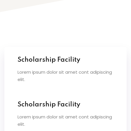
e 6
e 7
e 8
e 9
 10
Scholarship Facility
 11
Lorem ipsum dolor sit amet cont adipiscing
 12
elit.
 13
Scholarship Facility
s
Lorem ipsum dolor sit amet cont adipiscing
ls 1
elit.
ls 2