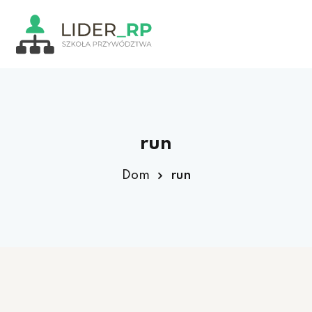
nk Education
run
Dom
run
 Coach
NEW