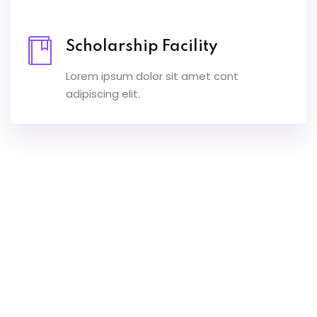
ls 3
Scholarship Facility
ils 4
Lorem ipsum dolor sit amet cont
ls 5
adipiscing elit.
d