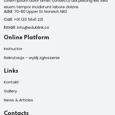
Lorem ipsum dolor amet consecto adi pisicing elit sed
eiusm tempor incidid unt labore dolore.
Add:
70-80 Upper St Norwich NR2
Call:
+01 123 5641 231
Email:
info@edublink.co
Online Platform
Instructor
Rekrutacja – wyślij zgłoszenie
Links
Kontakt
Gallery
News & Articles
Contacts